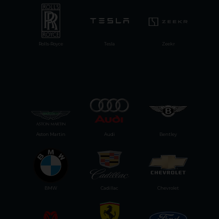
Rolls-Royce
Tesla
Zeekr
Aston Martin
Audi
Bentley
BMW
Cadillac
Chevrolet