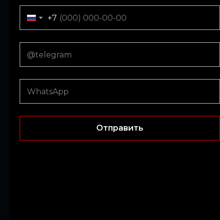
+971
+7
Submit
Отправить
Popular
locations
in Dubai
AIRPORT
DEIRA
DUBAI MARINA