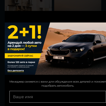
Менеджер свяжется с вами для обсуждения всех деталей и поможет
We’ll contact you to confirm details and assist with your car choice.
подобрать автомобиль.