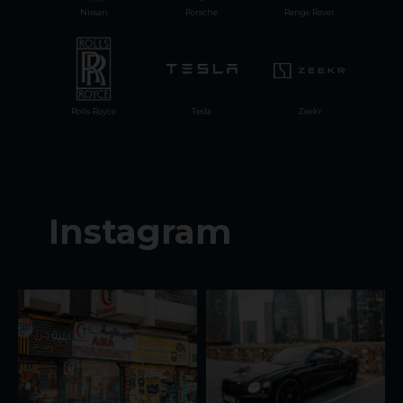
Nissan
Porsche
Range Rover
Rolls-Royce
Tesla
Zeekr
Instagram