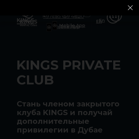
+971 55 159 4820
Ru
Rolls-Royce
Rolls-Royce
Tesla
Tesla
Zeekr
Zeekr
Ru
+971 55 159 4820
En
En
Mobile App
Mobile App
KINGS PRIVATE
CLUB
Стань членом закрытого
клуба KINGS и получай
дополнительные
привилегии в Дубае