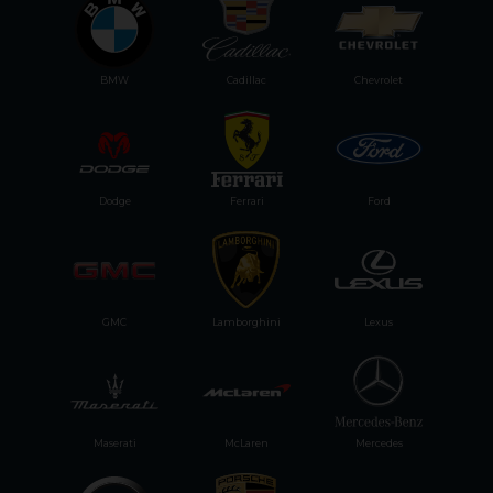
BMW
Cadillac
Chevrolet
Dodge
Ferrari
Ford
GMC
Lamborghini
Lexus
Maserati
McLaren
Mercedes