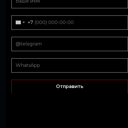
+971
+7
Submit
Отправить
Popular
locations
in Dubai