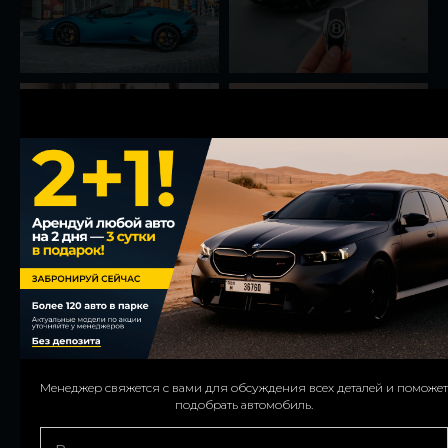
Менеджер свяжется с вами для обсуждения всех деталей и поможет
We’ll contact you to confirm details and assist with your car choice.
подобрать автомобиль.