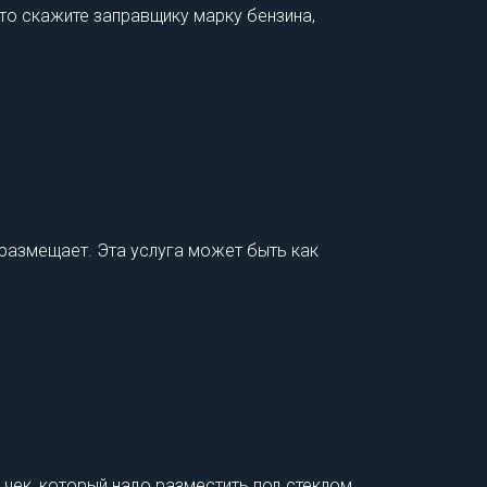
то скажите заправщику марку бензина,
 размещает. Эта услуга может быть как
 чек, который надо разместить под стеклом