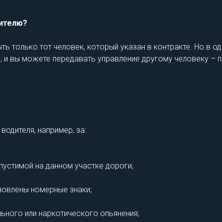
дителю?
 только тот человек, который указан в контракте. Но в о
, и вы можете передавать управление другому человеку – пр
одителя, например, за:
устимой на данном участке дороги;
новлены номерные знаки;
ьного или наркотического опьянения;