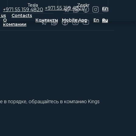
Tesla
Tesla
Zeekr
Zeekr
+971 55 159 4820
En
+971 55 159 4820
 us
Contacts
О
Контакты
Mobile App
En
Ru
Ru
компании
е в порядке, обращайтесь в компанию Kings