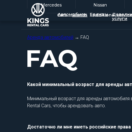
Mercedes
Mercedes
Nissan
Nissan
Автомобили
Бренды
Дополни
Cars
Brands
Additional servic
услуги
Аренда автомобилей
→ FAQ
FAQ
Какой минимальный возраст для аренды ав
Минимальный возраст для аренды автомобиля в 
Rental Cars, чтобы арендовать авто.
Достаточно ли мне иметь российские права