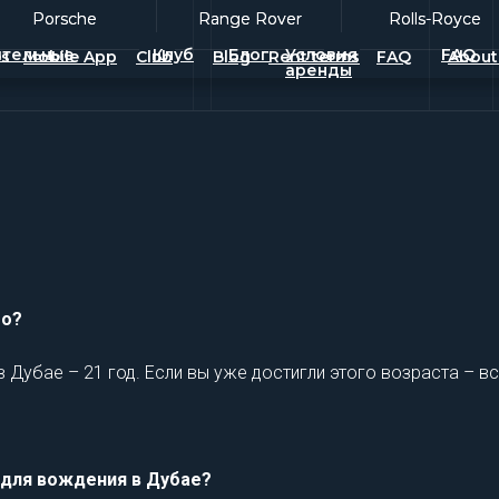
Porsche
Porsche
Range Rover
Range Rover
Rolls-Royce
Rolls-Royce
тельные
Клуб
Блог
Условия
FAQ
es
Mobile App
Club
Blog
Rent terms
FAQ
About
аренды
то?
Дубае – 21 год. Если вы уже достигли этого возраста – вс
 для вождения в Дубае?