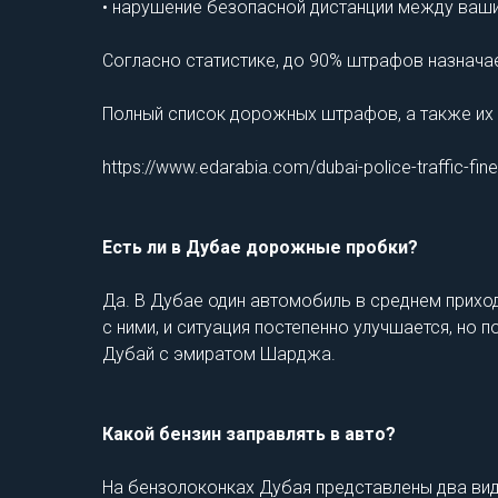
• нарушение безопасной дистанции между ваш
Согласно статистике, до 90% штрафов назнача
Полный список дорожных штрафов, а также их 
https://www.edarabia.com/dubai-police-traffic-fin
Есть ли в Дубае дорожные пробки?
Да. В Дубае один автомобиль в среднем приход
с ними, и ситуация постепенно улучшается, н
Дубай с эмиратом Шарджа.
Какой бензин заправлять в авто?
На бензолоконках Дубая представлены два вида б