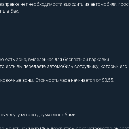
 заправке нет необходимости выходить из автомобиля, прос
ть в бак.
но есть зона, выделенная для бесплатной парковки.
, то есть вы передаете автомобиль сотруднику, который его
рковочные зоны. Стоимость часа начинается от $0,55.
ить услугу можно двумя способами:
во монет, нажмите ОК и дождитесь, пока устройство выдаст