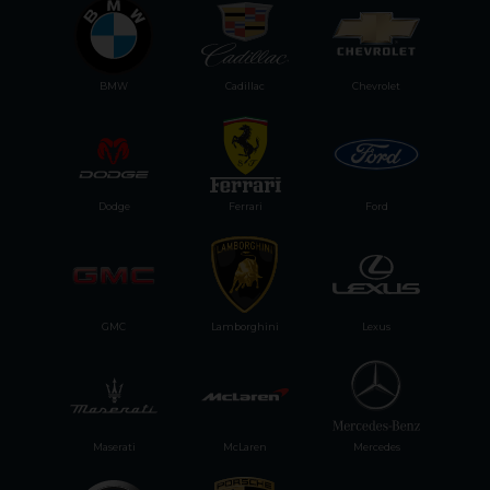
BMW
Cadillac
Chevrolet
Dodge
Ferrari
Ford
GMC
Lamborghini
Lexus
Maserati
McLaren
Mercedes