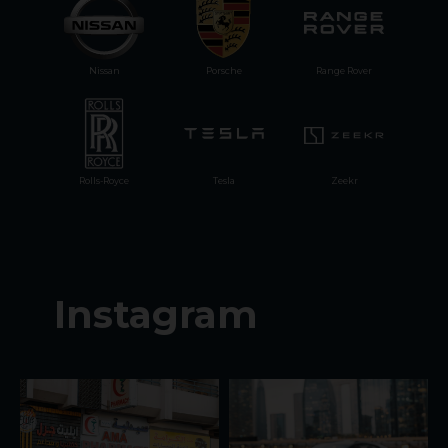
Nissan
Porsche
Range Rover
Rolls-Royce
Tesla
Zeekr
Instagram