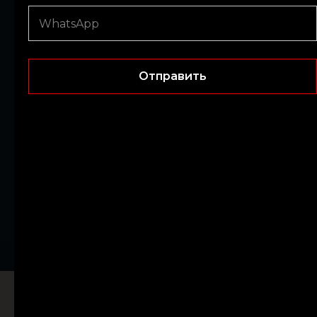
Info@kingsrentcars.com
Телефон/скайп:
+971 55 159 4820
Submit
+971 56 415 7663
— для экстренных ситуаций
Отправить
Круглосуточно
Компания:
KINGS AUTO RENT A CAR L.L.C.
Регистрационные номер. 1271874
467P+G93 - Al Quoz - Al Quoz Industrial Area 4 - Dubai -
ОАЭ