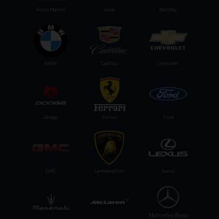
Aston Martin
Audi
Bentley
BMW
Cadillac
Chevrolet
Dodge
Ferrari
Ford
GMC
Lamborghini
Lexus