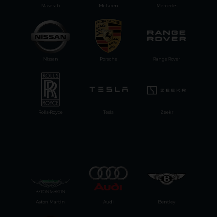
Maserati
McLaren
Mercedes
Nissan
Porsche
Range Rover
Rolls-Royce
Tesla
Zeekr
Aston Martin
Audi
Bentley