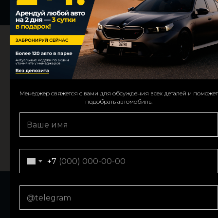
Менеджер свяжется с вами для обсуждения всех деталей и поможет
We’ll contact you to confirm details and assist with your car choice.
подобрать автомобиль.
+971
+7
Мы на связи:
E-mail: