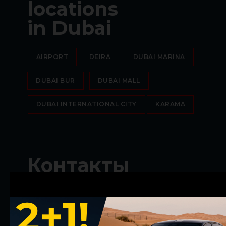
locations
in Dubai
AIRPORT
DEIRA
DUBAI MARINA
DUBAI BUR
DUBAI MALL
DUBAI INTERNATIONAL CITY
KARAMA
Контакты
Contacts