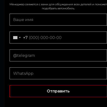
Менеджер свяжется с вами для обсуждения всех деталей и поможет
We’ll contact you to confirm details and assist with your car choice.
подобрать автомобиль.
+971
+7
Submit
Отправить