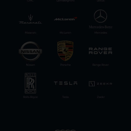
GMC
Lamborghini
Lexus
Maserati
McLaren
Mercedes
Nissan
Porsche
Range Rover
Rolls-Royce
Tesla
Zeekr