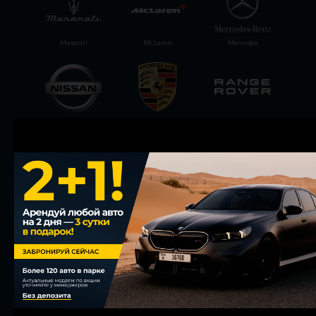
Maserati
McLaren
Mercedes
Nissan
Porsche
Range Rover
Rolls-Royce
Tesla
Zeekr
Instagram