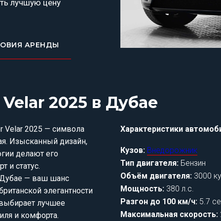
ть лучшую цену
ЛОВИЯ АРЕНДЫ
Velar 2025 в Дубае
r Velar 2025 — символа
Характеристики автомоб
ая. Изысканный дизайн,
Кузов:
Внедорожник
гии делают его
Тип двигателя:
Бензин
т и статус.
Объём двигателя:
3000 ку
 Дубае — ваш шанс
Мощность:
380 л.с.
британской элегантности
Разгон до 100 км/ч:
5.7 с
о выбирает лучшее
Максимальная скорость:
иля и комфорта.