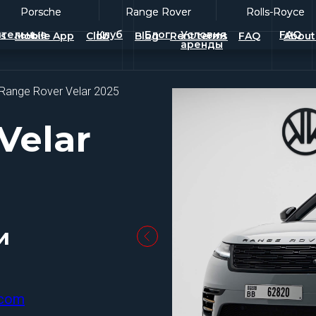
Porsche
Porsche
Range Rover
Range Rover
Rolls-Royce
Rolls-Royce
тельные
Клуб
Блог
Условия
FAQ
es
Mobile App
Club
Blog
Rent terms
FAQ
About
аренды
ange Rover Velar 2025
Velar
и
.com