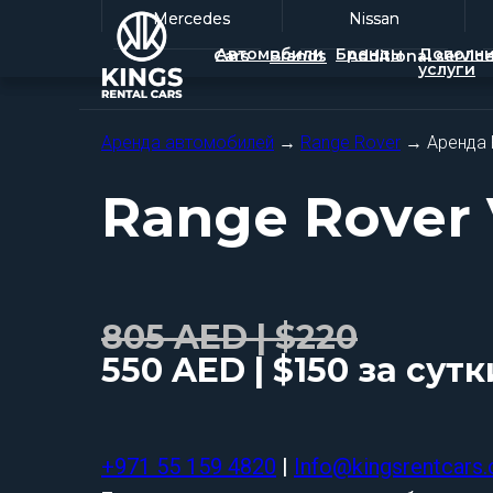
Mercedes
Mercedes
Nissan
Nissan
Автомобили
Бренды
Дополни
Cars
Brands
Additional servic
услуги
Аренда автомобилей
→
Range Rover
→ Аренда R
Range Rover 
805 AED | $220
550 AED | $150 за сутк
+971 55 159 4820
|
Info@kingsrentcars