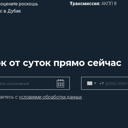
ч
Трансмиссия:
АКПП 8
и оцените роскошь
с в Дубае.
ок от суток прямо сейчас
+7
аетесь с
условиями обработки данных