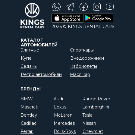
2026 © KINGS RENTAL CARS
КАТАЛОГ
АВТОМОБИЛЕЙ
Элитные
Спорткары
Купе
Внедорожники
Седаны
Кабриолеты
Ретро автомобили
Масл кар
БРЕНДЫ
BMW
Audi
Range Rover
Maserati
Lexus
Lamborghini
Bentley
McLaren
Tesla
Cadillac
Mercedes
Nissan
Ferrari
Rolls-Roys
Chevrolet