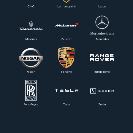
GMC
Lamborghini
Lexus
Maserati
McLaren
Mercedes
Nissan
Porsche
Range Rover
Rolls-Royce
Tesla
Zeekr