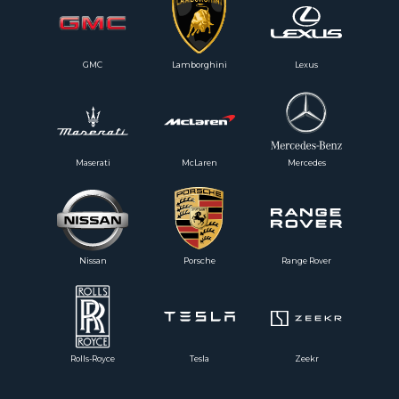
GMC
Lamborghini
Lexus
Maserati
McLaren
Mercedes
Nissan
Porsche
Range Rover
Rolls-Royce
Tesla
Zeekr