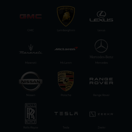
GMC
Lamborghini
Lexus
Maserati
McLaren
Mercedes
Nissan
Porsche
Range Rover
Rolls-Royce
Tesla
Zeekr