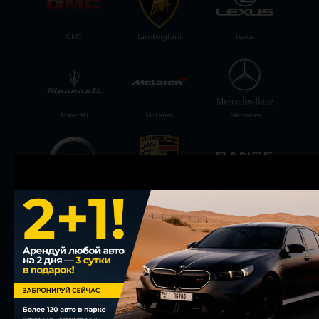
GMC
Lamborghini
Lexus
Maserati
McLaren
Mercedes
Nissan
Porsche
Range Rover
Rolls-Royce
Tesla
Zeekr