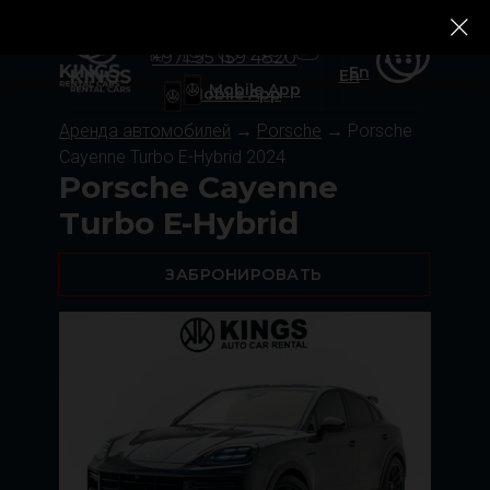
+971 55 159 4820
Ru
Rolls-Royce
Rolls-Royce
Tesla
Tesla
Zeekr
Zeekr
Ru
+971 55 159 4820
En
En
Mobile App
Mobile App
Аренда автомобилей
→
Porsche
→ Porsche
Cayenne Turbo E-Hybrid 2024
Porsche Cayenne
Turbo E-Hybrid
ЗАБРОНИРОВАТЬ