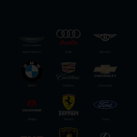
Aston Martin
Audi
Bentley
BMW
Cadillac
Chevrolet
Dodge
Ferrari
Ford