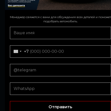
Instagram
Менеджер свяжется с вами для обсуждения всех деталей и поможет
We’ll contact you to confirm details and assist with your car choice.
подобрать автомобиль.
+971
+7
Submit
Отправить