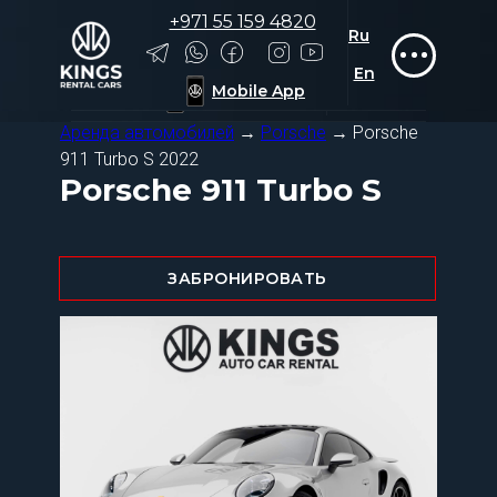
+971 55 159 4820
Ru
Rolls-Royce
Rolls-Royce
Tesla
Tesla
Zeekr
Zeekr
Ru
+971 55 159 4820
En
En
Mobile App
Mobile App
Аренда автомобилей
→
Porsche
→ Porsche
911 Turbo S 2022
Porsche 911 Turbo S
ЗАБРОНИРОВАТЬ