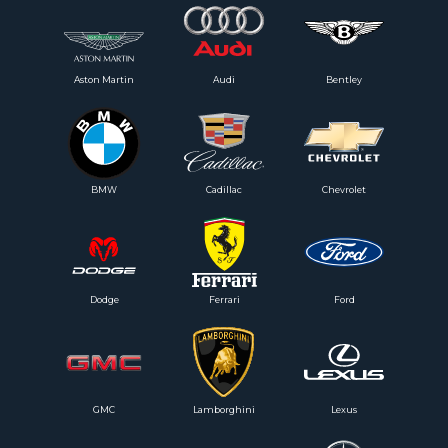
Aston Martin
Audi
Bentley
BMW
Cadillac
Chevrolet
Dodge
Ferrari
Ford
GMC
Lamborghini
Lexus