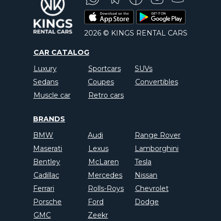
2026 © KINGS RENTAL CARS
CAR CATALOG
Luxury
Sportcars
SUVs
Sedans
Coupes
Convertibles
Muscle car
Retro cars
BRANDS
BMW
Audi
Range Rover
Maserati
Lexus
Lamborghini
Bentley
McLaren
Tesla
Cadillac
Mercedes
Nissan
Ferrari
Rolls-Roys
Chevrolet
Porsche
Ford
Dodge
GMC
Zeekr