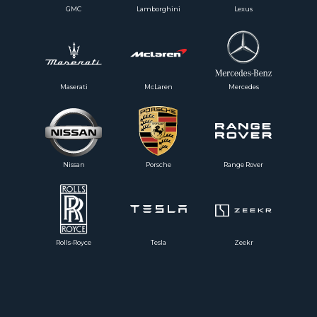
GMC
Lamborghini
Lexus
Maserati
McLaren
Mercedes
Nissan
Porsche
Range Rover
Rolls-Royce
Tesla
Zeekr