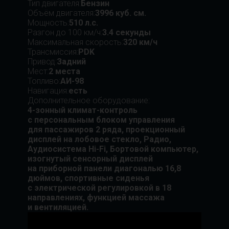
Тип двигателя:
Бензин
Объём двигателя:
3996 куб. см.
Мощность:
510 л.с.
Разгон до 100 км/ч:
3.4 секунды
Максимальная скорость:
320 км/ч
Трансмиссия:
PDK
Привод:
Задний
Мест:
2 места
Топливо:
АИ-98
Навигация:
есть
Дополнительное оборудование:
4-зонный климат-контроль
с персональным блоком управления
для пассажиров 2 ряда, проекционный
дисплей на лобовое стекло, Радио,
Аудиосистема Hi-Fi, Бортовой компьютер,
изогнутый сенсорный дисплей
на приборной панели диагональю 16,8
дюймов, спортивные сиденья
с электрической регулировкой в 18
направлениях, функцией массажа
и вентиляцией.