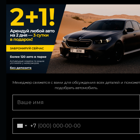
Maserati
McLaren
Mercedes
Nissan
Porsche
Range Rover
Менеджер свяжется с вами для обсуждения всех деталей и поможет
We’ll contact you to confirm details and assist with your car choice.
подобрать автомобиль.
Rolls-Royce
Tesla
Zeekr
+971
+7