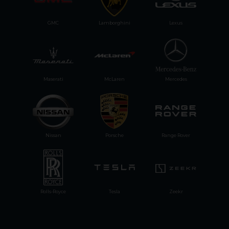
GMC
Lamborghini
Lexus
Maserati
McLaren
Mercedes
Nissan
Porsche
Range Rover
Rolls-Royce
Tesla
Zeekr