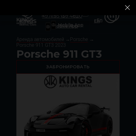
+971 55 159 4820
Ru
Rolls-Royce
Rolls-Royce
Tesla
Tesla
Zeekr
Zeekr
Ru
+971 55 159 4820
En
En
Mobile App
Mobile App
Аренда автомобилей
→
Porsche
→
Porsche 911 GT3 2023
Porsche 911 GT3
ЗАБРОНИРОВАТЬ