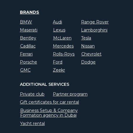
BRANDS
BMW
Audi
Range Rover
Maserati
Lexus
Lamborghini
Bentley
McLaren
Tesla
Cadillac
Mercedes
Nissan
Ferrari
Rolls-Roys
Chevrolet
Porsche
Ford
Dodge
GMC
Zeekr
ADDITIONAL SERVICES
Private club
Partner program
Gift certificates for car rental
Business Setup & Company
Formation agency in Dubai
Yacht rental