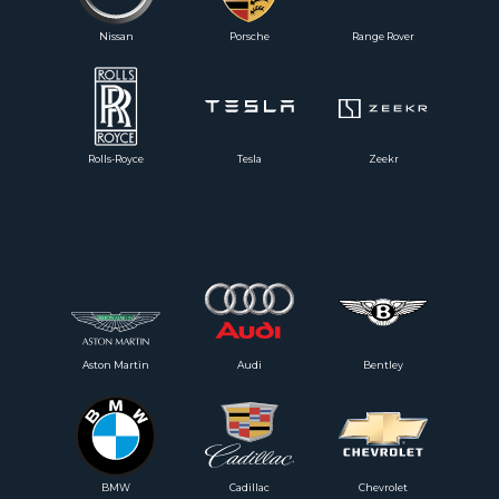
Nissan
Porsche
Range Rover
Rolls-Royce
Tesla
Zeekr
Aston Martin
Audi
Bentley
BMW
Cadillac
Chevrolet