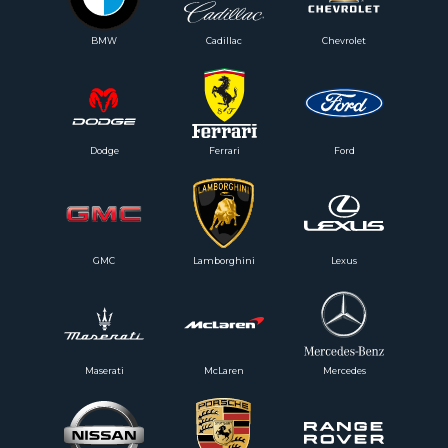
BMW
Cadillac
Chevrolet
Dodge
Ferrari
Ford
GMC
Lamborghini
Lexus
Maserati
McLaren
Mercedes