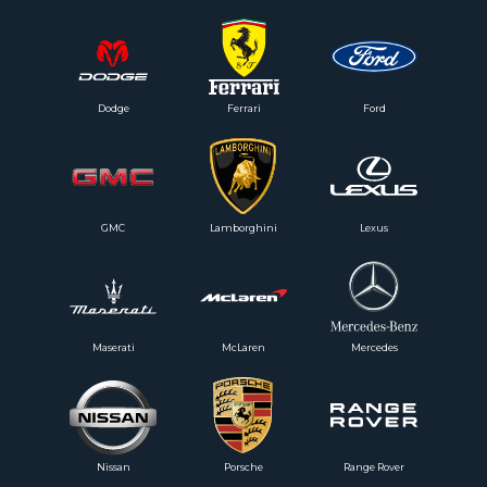
Менеджер свяжется с вами для обсуждения всех деталей и поможет
подобрать автомобиль.
Dodge
Ferrari
Ford
+7
GMC
Lamborghini
Lexus
Maserati
McLaren
Mercedes
Отправить
Nissan
Porsche
Range Rover