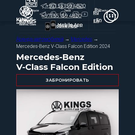
+971 55 159 4820
Ru
Rolls-Royce
Rolls-Royce
Tesla
Tesla
Zeekr
Zeekr
Ru
+971 55 159 4820
En
En
Mobile App
Mobile App
Аренда автомобилей
→
Mercedes
→
Mercedes-Benz V-Class Falcon Edition 2024
Mercedes-Benz
V-Class Falcon Edition
ЗАБРОНИРОВАТЬ