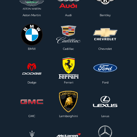
Aston Martin
Audi
Bentley
BMW
Cadillac
Chevrolet
Dodge
Ferrari
Ford
GMC
Lamborghini
Lexus