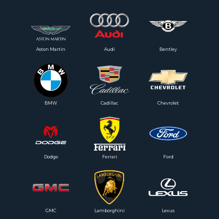
Aston Martin
Audi
Bentley
BMW
Cadillac
Chevrolet
Dodge
Ferrari
Ford
GMC
Lamborghini
Lexus