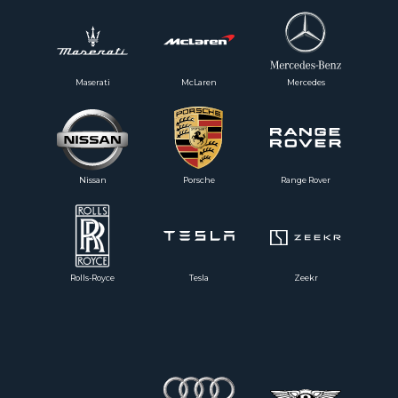
Maserati
McLaren
Mercedes
Nissan
Porsche
Range Rover
Rolls-Royce
Tesla
Zeekr