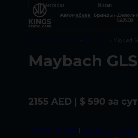
Mercedes
Mercedes
Nissan
Nissan
Автомобили
Бренды
Дополни
Cars
Brands
Additional servic
услуги
Аренда автомобилей
→
Mercedes
→ Maybach G
Maybach GLS
2155 AED | $ 590 за су
+971 55 159 4820
|
Info@kingsrentcars