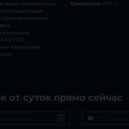
ч
Трансмиссия:
AКПП 9
том самых требовательных
систем развлечений
 стремится обеспечить
иров.
ее роскошным
S 600 2022.
выми технологиями
ездке.
ок от суток прямо сейчас
+7