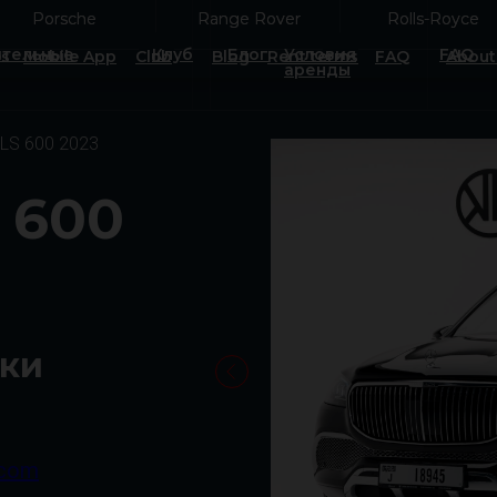
Porsche
Porsche
Range Rover
Range Rover
Rolls-Royce
Rolls-Royce
тельные
Клуб
Блог
Условия
FAQ
es
Mobile App
Club
Blog
Rent terms
FAQ
About
аренды
LS 600 2023
 600
тки
.com