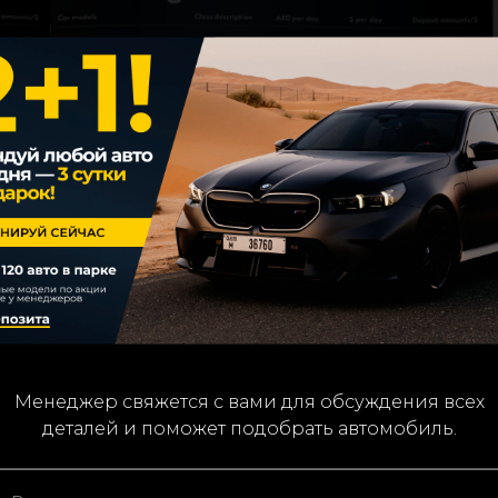
етесь с
условиями обработки данных
We’ll contact you to confirm details and assist with you
Менеджер свяжется с вами для обсуждения всех
деталей и поможет подобрать автомобиль.
car choice.