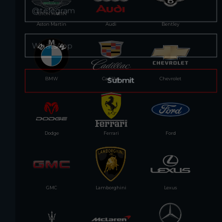
Aston Martin
Audi
Bentley
BMW
Cadillac
Chevrolet
Dodge
Ferrari
Ford
GMC
Lamborghini
Lexus