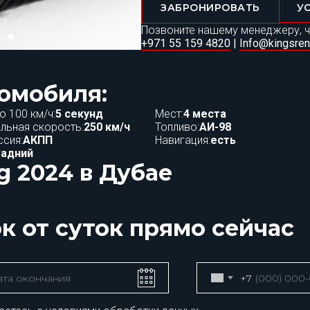
ЗАБРОНИРОВАТЬ
У
Позвоните нашему менеджеру, ч
+971 55 159 4820
|
Info@kingsren
омобиля:
о 100 км/ч:
5 секунд
Мест:
4 места
льная скорость:
250 км/ч
Топливо:
АИ-98
сия:
АКПП
Навигация:
есть
Задний
g 2024 в Дубае
ок от суток прямо сейчас
+7