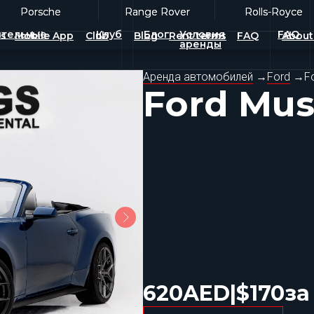
Porsche
Porsche
Range Rover
Range Rover
Rolls-Royce
Rolls-Royce
тельные
Клуб
Блог
Условия
FAQ
es
Mobile App
Club
Blog
Rent terms
FAQ
About
аренды
Аренда автомобилей
→
Ford
→
F
Ford Mu
620
AED
|
$
170
за