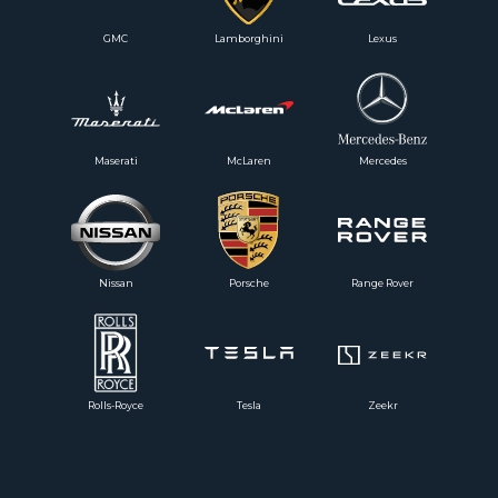
GMC
Lamborghini
Lexus
Maserati
McLaren
Mercedes
Nissan
Porsche
Range Rover
Rolls-Royce
Tesla
Zeekr