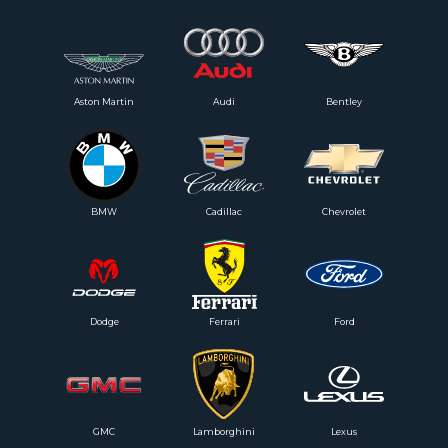
Aston Martin
Audi
Bentley
BMW
Cadillac
Chevrolet
Dodge
Ferrari
Ford
GMC
Lamborghini
Lexus