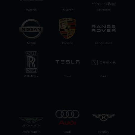
Maserati
McLaren
Mercedes
Nissan
Porsche
Range Rover
Rolls-Royce
Tesla
Zeekr
Aston Martin
Audi
Bentley