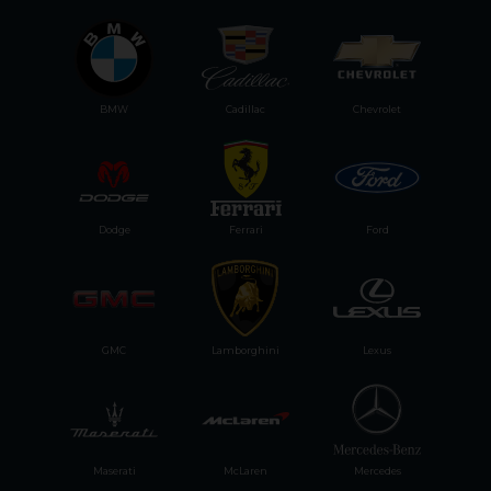
BMW
Cadillac
Chevrolet
Dodge
Ferrari
Ford
GMC
Lamborghini
Lexus
Maserati
McLaren
Mercedes