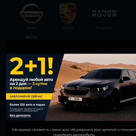
Nissan
Porsche
Range Rover
Rolls-Royce
Tesla
Zeekr
Instagram
Менеджер свяжется с вами для обсуждения всех деталей и поможет
We’ll contact you to confirm details and assist with your car choice.
подобрать автомобиль.