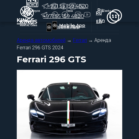
+971 55 159 4820
Ru
Rolls-Royce
Rolls-Royce
Tesla
Tesla
Zeekr
Zeekr
Ru
+971 55 159 4820
En
En
Mobile App
Mobile App
Аренда автомобилей
→
Ferrari
→ Аренда
Ferrari 296 GTS 2024
Ferrari 296 GTS