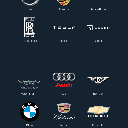
Nissan
Porsche
Range Rover
Rolls-Royce
Tesla
Zeekr
Aston Martin
Audi
Bentley
BMW
Cadillac
Chevrolet