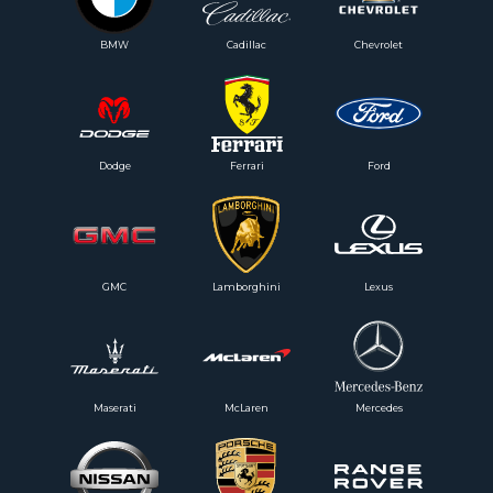
BMW
Cadillac
Chevrolet
Dodge
Ferrari
Ford
GMC
Lamborghini
Lexus
Maserati
McLaren
Mercedes