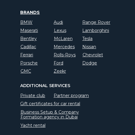
BRANDS
BMW
Audi
Range Rover
Maserati
Lexus
Lamborghini
Bentley
McLaren
Tesla
Cadillac
Mercedes
Nissan
Ferrari
Rolls-Roys
Chevrolet
Porsche
Ford
Dodge
GMC
Zeekr
ADDITIONAL SERVICES
Private club
Partner program
Gift certificates for car rental
Business Setup & Company
Formation agency in Dubai
Yacht rental