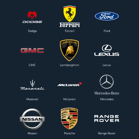
Dodge
Ferrari
Ford
GMC
Lamborghini
Lexus
Maserati
McLaren
Mercedes
Nissan
Porsche
Range Rover