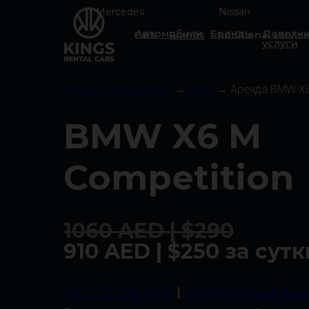
Mercedes
Mercedes
Nissan
Nissan
Автомобили
Бренды
Дополни
Cars
Brands
Additional servic
услуги
Аренда автомобилей
→
BMW
→ Аренда BMW Х6 
BMW Х6 M
Competition
1060 AED | $290
910 AED | $250 за сутк
+971 55 159 4820
|
Info@kingsrentcars