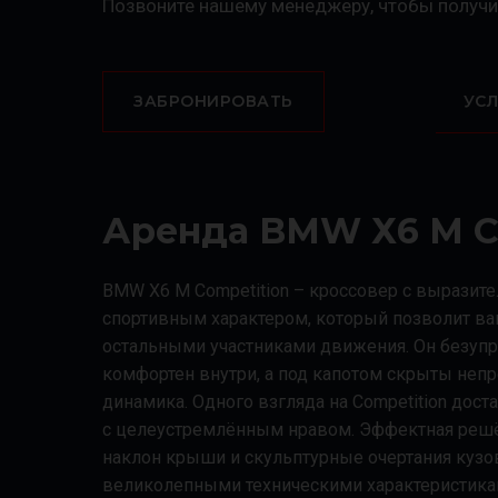
Позвоните нашему менеджеру, чтобы получи
ЗАБРОНИРОВАТЬ
УС
Аренда BMW Х6 M Co
BMW Х6 M Competition – кроссовер с выразит
спортивным характером, который позволит ва
остальными участниками движения. Он безуп
комфортен внутри, а под капотом скрыты неп
динамика. Одного взгляда на Competition доста
с целеустремлённым нравом. Эффектная решё
наклон крыши и скульптурные очертания кузо
великолепными техническими характеристикам