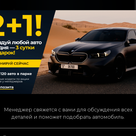
етесь с
условиями обработки данных
We’ll contact you to confirm details and assist with you
Менеджер свяжется с вами для обсуждения всех
деталей и поможет подобрать автомобиль.
car choice.