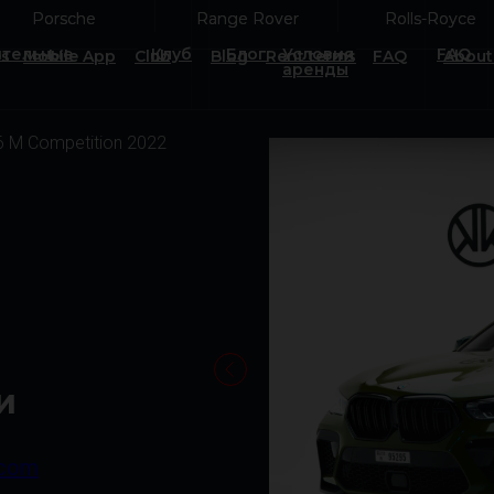
Porsche
Porsche
Range Rover
Range Rover
Rolls-Royce
Rolls-Royce
тельные
Клуб
Блог
Условия
FAQ
es
Mobile App
Club
Blog
Rent terms
FAQ
About
аренды
M Competition 2022
и
.com