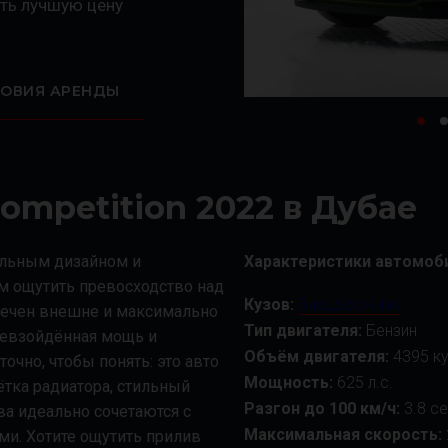
ть лучшую цену
ЛОВИЯ АРЕНДЫ
mpetition 2022 в Дубае
ельным дизайном и
Характеристики автомоб
м ощутить превосходство над
Кузов:
Внедорожник
речен внешне и максимально
Тип двигателя:
Бензин
ревзойдённая мощь и
Объём двигателя:
4395 ку
точно, чтобы понять: это авто
Мощность:
625 л.с.
тка радиатора, стильный
Разгон до 100 км/ч:
3.8 с
ва идеально сочетаются с
Максимальная скорость:
и. Хотите ощутить прилив