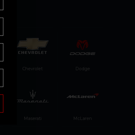
Chevrolet
Dodge
Maserati
McLaren