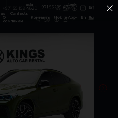
Tesla
Tesla
Zeekr
Zeekr
+971 55 159 4820
En
+971 55 159 4820
 us
Contacts
О
Контакты
Mobile App
En
Ru
Ru
компании