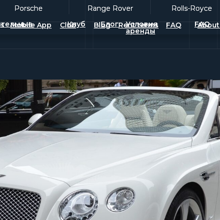
Porsche
Porsche
Range Rover
Range Rover
Rolls-Royce
Rolls-Royce
тельные
Клуб
Блог
Условия
FAQ
es
Mobile App
Club
Blog
Rent terms
FAQ
About
аренды