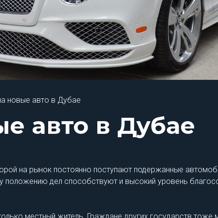
а новые авто в Дубае
е авто в Дубае
торой на рынок постоянно поступают подержанные автомобил
му положению дел способствуют и высокий уровень благосо
олько местный житель. Граждане других государств тоже мо