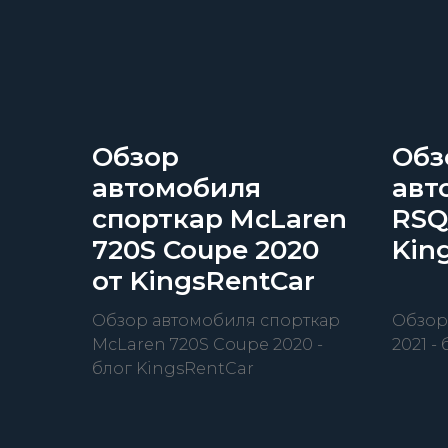
Обзор
Обз
автомобиля
авт
спорткар McLaren
RSQ
720S Coupe 2020
Kin
от KingsRentCar
Обзор автомобиля спорткар
Обзор
McLaren 720S Coupe 2020 -
2021 -
блог KingsRentCar