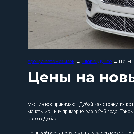
Аренда автомобилей
→
Блог о Дубае
→ Цены н
Цены на новы
Многие воспринимают Дубай как страну, из ко
менять машину примерно раз в 2−3 года. Тако
авто в Дубае.
Но приобрести новую машину здесь может не т