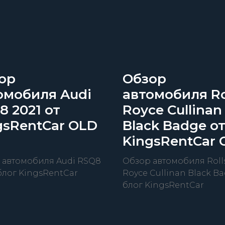
ор
Обзор
омобиля Audi
автомобиля Ro
8 2021 от
Royce Cullinan
gsRentCar OLD
Black Badge о
KingsRentCar 
 автомобиля Audi RSQ8
Обзор автомобиля Roll
 блог KingsRentCar
Royce Cullinan Black Ba
блог KingsRentCar