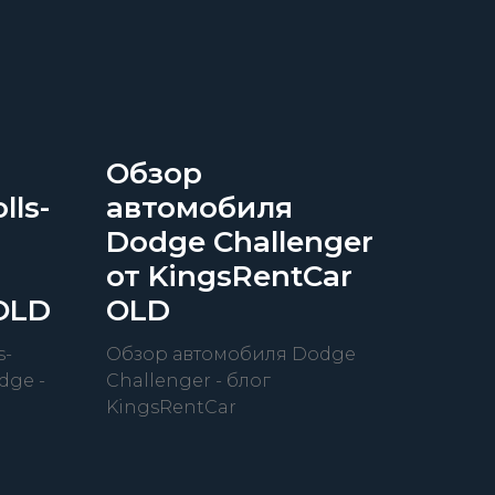
Обзор
lls-
автомобиля
Dodge Сhallenger
т
от KingsRentCar
OLD
OLD
s-
Обзор автомобиля Dodge
dge -
Сhallenger - блог
KingsRentCar