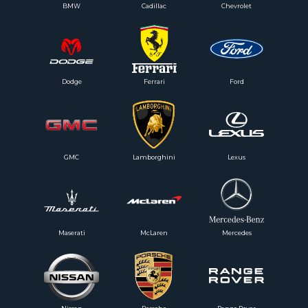
BMW
Cadillac
Chevrolet
Dodge
Ferrari
Ford
GMC
Lamborghini
Lexus
Maserati
McLaren
Mercedes