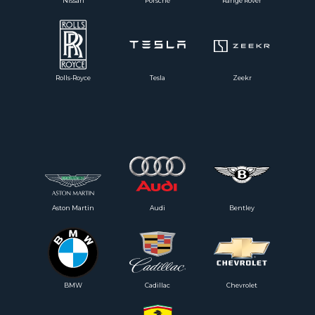
Nissan
Porsche
Range Rover
Rolls-Royce
Tesla
Zeekr
Aston Martin
Audi
Bentley
BMW
Cadillac
Chevrolet