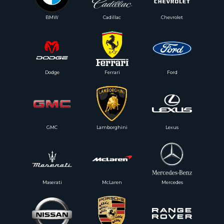
BMW
Cadillac
Chevrolet
Dodge
Ferrari
Ford
GMC
Lamborghini
Lexus
Maserati
McLaren
Mercedes
Менеджер свяжется с вами для обсуждения всех деталей и поможет
подобрать автомобиль.