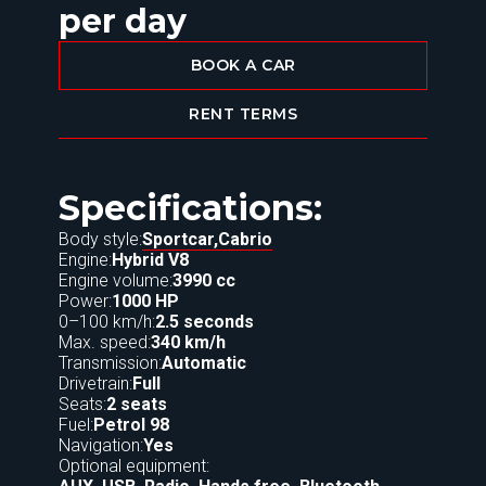
per day
BOOK A CAR
RENT TERMS
Specifications:
Body style:
Sportcar,
Cabrio
Engine:
Hybrid V8
Engine volume:
3990 cc
Power:
1000 HP
0–100 km/h:
2.5 seconds
Max. speed:
340 km/h
Transmission:
Automatic
Drivetrain:
Full
Seats:
2 seats
Fuel:
Petrol 98
Navigation:
Yes
Optional equipment: