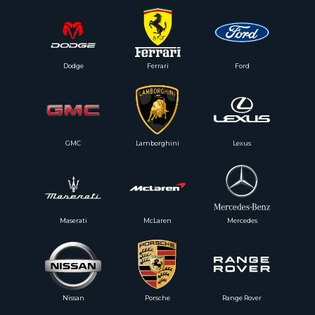
Dodge
Ferrari
Ford
GMC
Lamborghini
Lexus
Maserati
McLaren
Mercedes
Nissan
Porsche
Range Rover