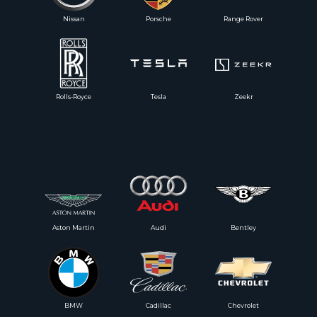
Nissan
Porsche
Range Rover
+7
Rolls-Royce
Tesla
Zeekr
Отправить
Aston Martin
Audi
Bentley
BMW
Cadillac
Chevrolet